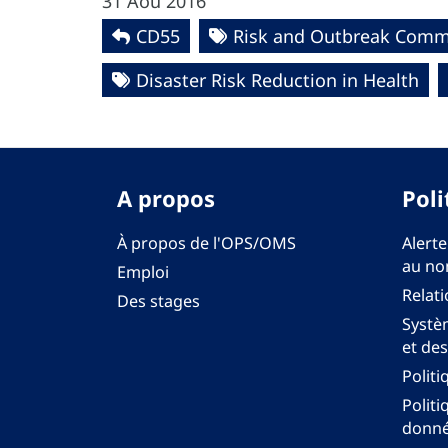
31 Aoû 2016
CD55
Risk and Outbreak Comm
Disaster Risk Reduction in Health
A propos
Poli
À propos de l'OPS/OMS
Alerte
au no
Emploi
Relati
Des stages
Systèm
et des
Politi
Politi
donné