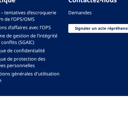
 – tentatives d’escroquerie
Demandes
m de l’OPS/OMS
ons d’affaires avec l’OPS
Signaler un acte répréhens
e de gestion de l’intégrité
 conflits (SGAIC)
que de confidentialité
que de protection des
es personnelles
ions générales d'utilisation
e
onal pour les Amériques de l'Organisation mondiale
anisation Panaméricaine de la Santé. Tous droits rés