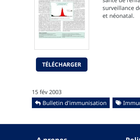
santé de l’enf
surveillance d
et néonatal.
TÉLÉCHARGER
15 fév 2003
Bulletin d'immunisation
Immun
A propos
Poli