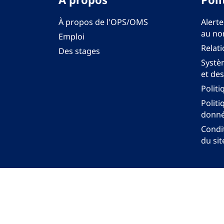
À propos de l'OPS/OMS
Alerte
au no
Emploi
Relati
Des stages
Systèm
et des
Politi
Politi
donné
Condit
du sit
Bureau régi
© Org