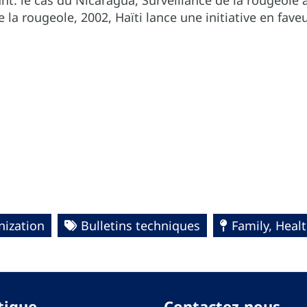
ant: le cas du Nicaragua, Surveillance de la rougeol
e la rougeole, 2002, Haïti lance une initiative en fav
ization
Bulletins techniques
Family, Heal
tique
Contactez-nous