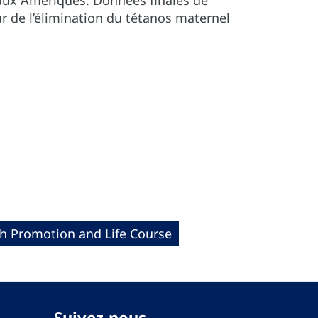
e aux Amériques: Données finales de
eur de l’élimination du tétanos maternel
th Promotion and Life Course
Suivez-nous