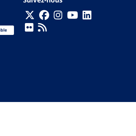
ible
 de la Santé
ervés.