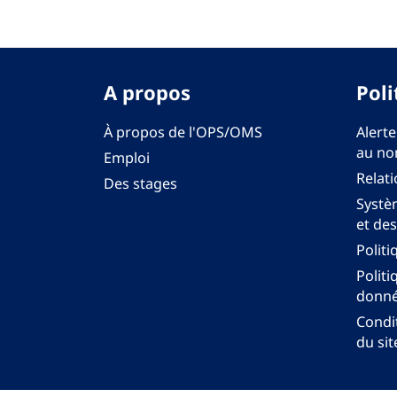
A propos
Poli
À propos de l'OPS/OMS
Alerte
au no
Emploi
Relati
Des stages
Systèm
et des
Politi
Politi
donné
Condit
du sit