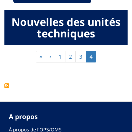
Nouvelles des unités
techniques
Pagination
Première
«
Page
‹
Page
1
Page
2
Page
3
Page
4
page
précédente
courante
A propos
À propos de l'OPS/OMS