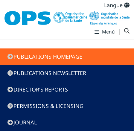
Langue
Menú
Menú
PUBLICATIONS HOMEPAGE
de
Publicaciones
PUBLICATIONS NEWSLETTER
DIRECTOR'S REPORTS
PERMISSIONS & LICENSING
JOURNAL