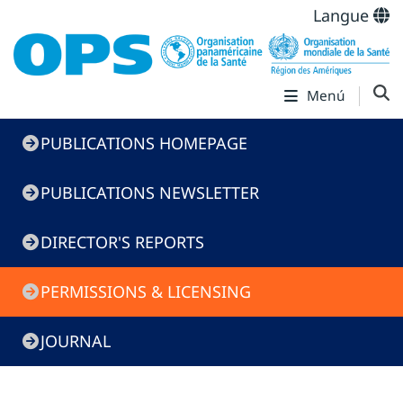
Langue
Menú
Menú
PUBLICATIONS HOMEPAGE
de
Publicaciones
PUBLICATIONS NEWSLETTER
DIRECTOR'S REPORTS
PERMISSIONS & LICENSING
JOURNAL