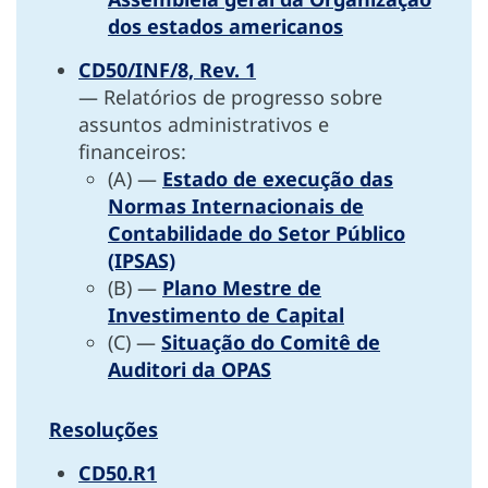
dos estados americanos
CD50/INF/8, Rev. 1
— Relatórios de progresso sobre
assuntos administrativos e
financeiros:
(A) —
Estado de execução das
Normas Internacionais de
Contabilidade do Setor Público
(IPSAS)
(B) —
Plano Mestre de
Investimento de Capital
(C) —
Situação do Comitê de
Auditori da OPAS
Resoluções
CD50.R1