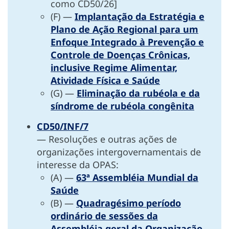
como CD50/26]
(F) —
Implantação da Estratégia e
Plano de Ação Regional para um
Enfoque Integrado à Prevenção e
Controle de Doenças Crônicas,
inclusive Regime Alimentar,
Atividade Física e Saúde
(G) —
Eliminação da rubéola e da
síndrome de rubéola congênita
CD50/INF/7
— Resoluções e outras ações de
organizações intergovernamentais de
interesse da OPAS:
(A) —
63ª Assembléia Mundial da
Saúde
(B) —
Quadragésimo período
ordinário de sessões da
Assembléia geral da Organização