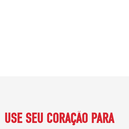
estamos mais conscientes do
que nunca da importância dos
nossos corações e dos nossos
entes queridos.
USE SEU CORAÇÃO PARA