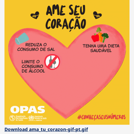
Download ama_tu_corazon-gif-pt.gif