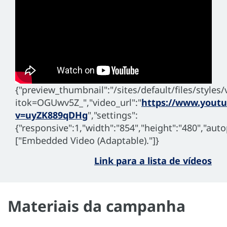
{"preview_thumbnail":"/sites/default/files/sty
itok=OGUwv5Z_","video_url":"
https://www.yout
v=uyZK889qDHg
","settings":
{"responsive":1,"width":"854","height":"480","aut
["Embedded Video (Adaptable)."]}
Link para a lista de vídeos
Materiais da campanha