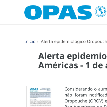
Início
Alerta epidemiológico Oropouche
Alerta epidemio
Américas - 1 de
Considerando o aume
não foram notifica
Oropouche (OROV) e 
Pan-Americana da S