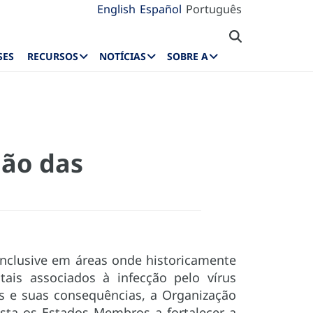
English
Español
Português
SES
RECURSOS
NOTÍCIAS
SOBRE A
ião das
nclusive em áreas onde historicamente
ais associados à infecção pelo vírus
us e suas consequências, a Organização
ta os Estados Membros a fortalecer a