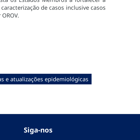
 caracterização de casos inclusive casos
or OROV.
as e atualizações epidemiológicas
Siga-nos