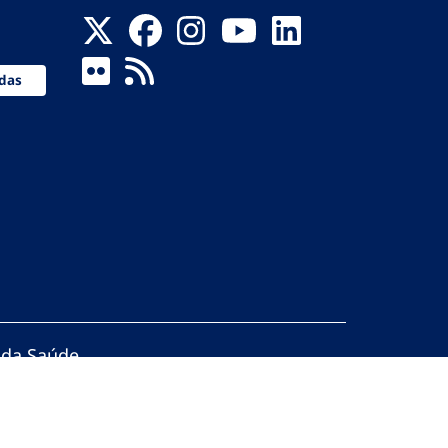
das
 da Saúde
servados.