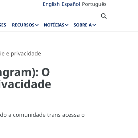
English
Español
Português
SES
RECURSOS
NOTÍCIAS
SOBRE A
de e privacidade
agram): O
rivacidade
ndo a comunidade trans acessa o