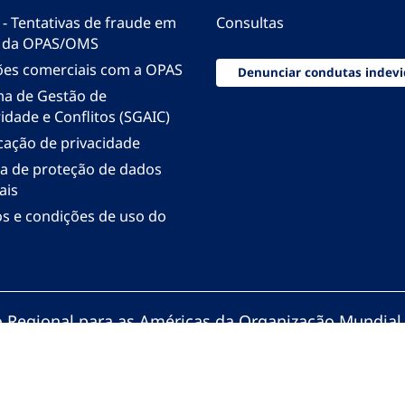
 - Tentativas de fraude em
Consultas
 da OPAS/OMS
ões comerciais com a OPAS
Denunciar condutas indevi
ma de Gestão de
idade e Conflitos (SGAIC)
icação de privacidade
ica de proteção de dados
ais
s e condições de uso do
io Regional para as Américas da Organização Mundial
zação Pan-Americana da Saúde. Todos os direitos re