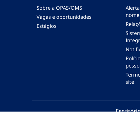
Sobre a OPAS/OMS
Alerta
nome
Vagas e oportunidades
Relaç
Estágios
Siste
Integr
Notif
Polít
pesso
Termo
site
Escritór
© Organi