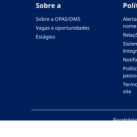
Sobre a
Polí
Sobre a OPAS/OMS
Alerta
nome
Vagas e oportunidades
Relaç
Estágios
Siste
Integr
Notif
Polít
pesso
Termo
site
Escritór
© Organi