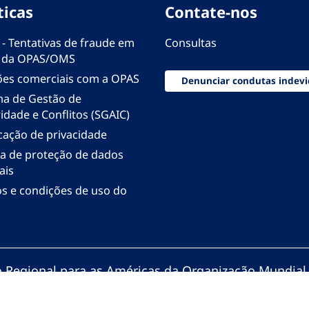
ticas
Contate-nos
 - Tentativas de fraude em
Consultas
 da OPAS/OMS
ões comerciais com a OPAS
Denunciar condutas indevi
ma de Gestão de
idade e Conflitos (SGAIC)
icação de privacidade
ica de proteção de dados
ais
s e condições de uso do
io Regional para as Américas da Organização Mundial
zação Pan-Americana da Saúde. Todos os direitos re