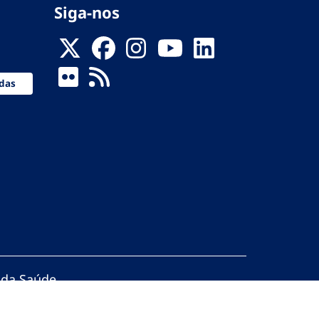
Siga-nos
das
 da Saúde
servados.