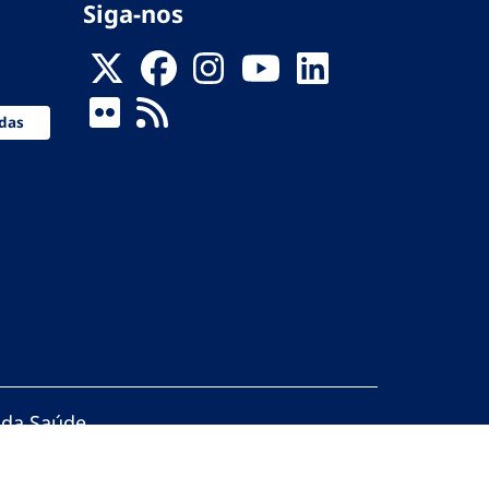
Siga-nos
das
 da Saúde
servados.