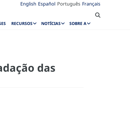
English
Español
Português
Français
SES
RECURSOS
NOTÍCIAS
SOBRE A
cadação das