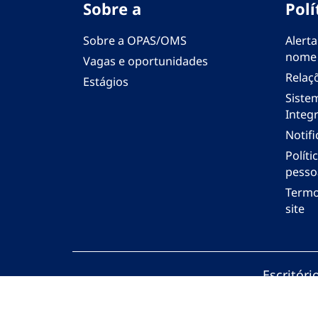
Sobre a
Polí
Sobre a OPAS/OMS
Alerta
nome
Vagas e oportunidades
Relaç
Estágios
Siste
Integr
Notif
Polít
pesso
Termo
site
Escritór
© Organi