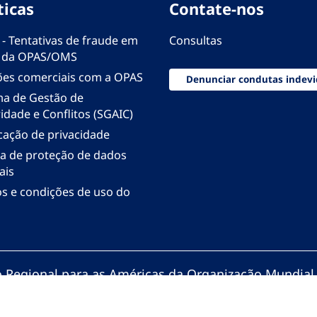
ticas
Contate-nos
 - Tentativas de fraude em
Consultas
 da OPAS/OMS
ões comerciais com a OPAS
Denunciar condutas indevi
ma de Gestão de
idade e Conflitos (SGAIC)
icação de privacidade
ica de proteção de dados
ais
s e condições de uso do
io Regional para as Américas da Organização Mundial
zação Pan-Americana da Saúde. Todos os direitos re