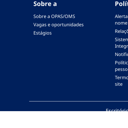
Sobre a
Polí
Sobre a OPAS/OMS
Alerta
nome
Vagas e oportunidades
Relaç
Estágios
Siste
Integr
Notif
Polít
pesso
Termo
site
Escritór
© Organi