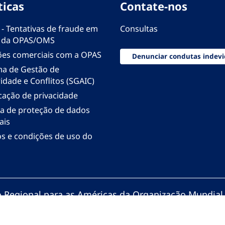
ticas
Contate-nos
 - Tentativas de fraude em
Consultas
 da OPAS/OMS
ões comerciais com a OPAS
Denunciar condutas indevi
ma de Gestão de
idade e Conflitos (SGAIC)
icação de privacidade
ica de proteção de dados
ais
s e condições de uso do
io Regional para as Américas da Organização Mundial
zação Pan-Americana da Saúde. Todos os direitos re