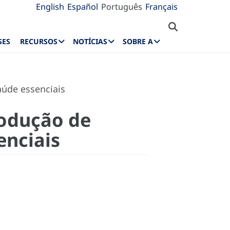
English
Español
Português
Français
SES
RECURSOS
NOTÍCIAS
SOBRE A
úde essenciais
rodução de
enciais