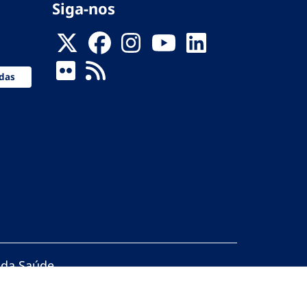
Siga-nos
das
 da Saúde
servados.