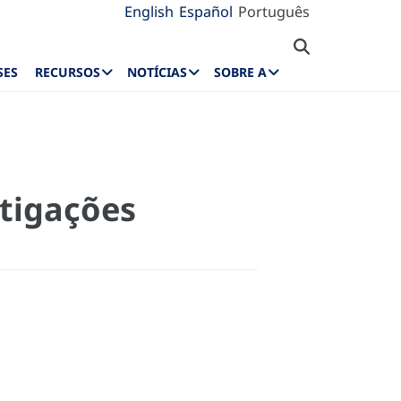
English
Español
Português
SES
RECURSOS
NOTÍCIAS
SOBRE A
stigações