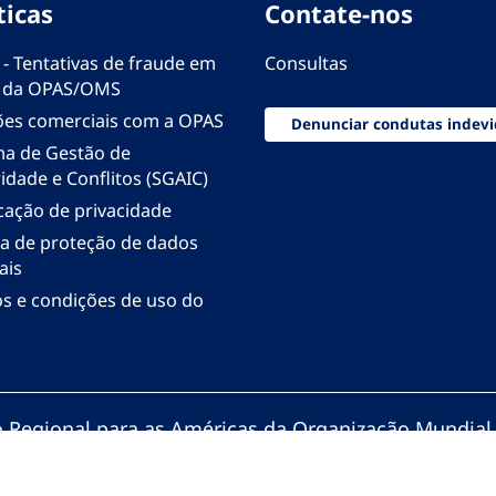
ticas
Contate-nos
 - Tentativas de fraude em
Consultas
 da OPAS/OMS
ões comerciais com a OPAS
Denunciar condutas indevi
ma de Gestão de
idade e Conflitos (SGAIC)
icação de privacidade
ica de proteção de dados
ais
s e condições de uso do
io Regional para as Américas da Organização Mundial
zação Pan-Americana da Saúde. Todos os direitos re