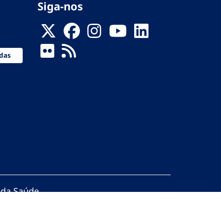
Siga-nos
das
 da Saúde
servados.