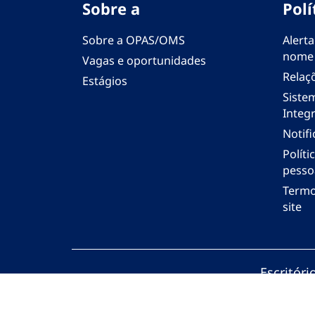
Sobre a
Polí
Sobre a OPAS/OMS
Alerta
nome
Vagas e oportunidades
Relaç
Estágios
Siste
Integr
Notif
Polít
pesso
Termo
site
Escritór
© Organi