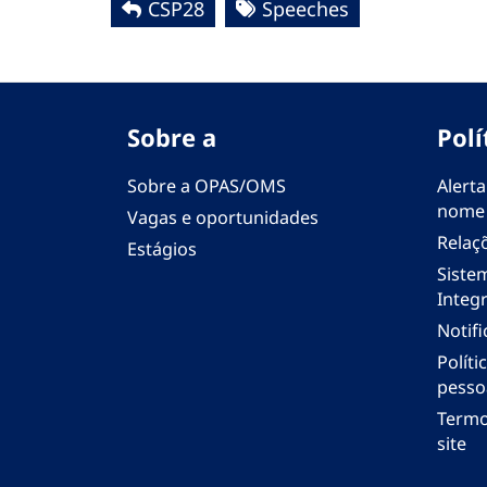
CSP28
Speeches
Sobre a
Polí
Sobre a OPAS/OMS
Alerta
nome
Vagas e oportunidades
Relaç
Estágios
Siste
Integr
Notif
Polít
pesso
Termo
site