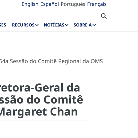
English
Español
Português
Français
SES
RECURSOS
NOTÍCIAS
SOBRE A
a 64a Sessão do Comitê Regional da OMS
retora-Geral da
ssão do Comitê
 Margaret Chan