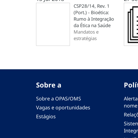
CSP28/14, Rev. 1
(Port.) - Bioética:
Rumo à Integração
da Ética na Saúde
Mandatos e
estratégias
Sobre a
Polí
Sobre a OPAS/OMS
Alerta
nome
Vagas e oportunidades
Relaç
Estágios
Siste
Integr