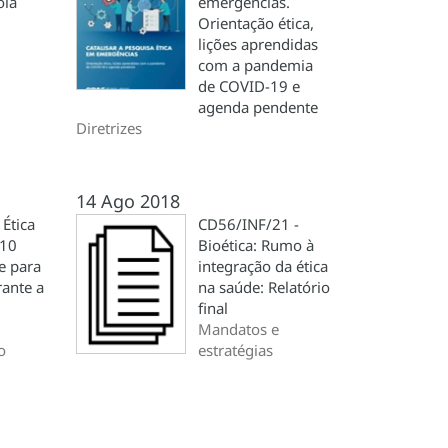
ola
emergências.
Orientação ética,
lições aprendidas
com a pandemia
de COVID-19 e
agenda pendente
Diretrizes
14 Ago 2018
 Ética
CD56/INF/21 -
 10
Bioética: Rumo à
e para
integração da ética
rante a
na saúde: Relatório
final
Mandatos e
o
estratégias