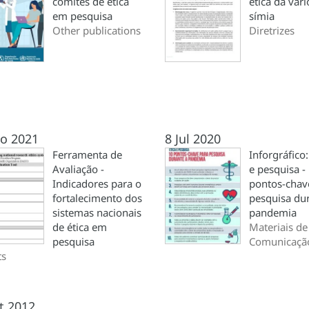
comitês de ética
ética da varí
em pesquisa
símia
Other publications
Diretrizes
io 2021
8 Jul 2020
Ferramenta de
Inforgráfico:
Avaliação -
e pesquisa -
Indicadores para o
pontos-chav
fortalecimento dos
pesquisa du
sistemas nacionais
pandemia
de ética em
Materiais de
pesquisa
Comunicaçã
ts
t 2012