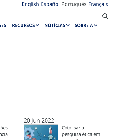
English
Español
Português
Français
SES
RECURSOS
NOTÍCIAS
SOBRE A
20 Jun 2022
ões
Catalisar a
ncia
pesquisa ética em