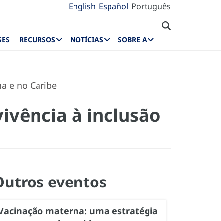
English
Español
Português
SES
RECURSOS
NOTÍCIAS
SOBRE A
na e no Caribe
vivência à inclusão
Outros eventos
Vacinação materna: uma estratégia