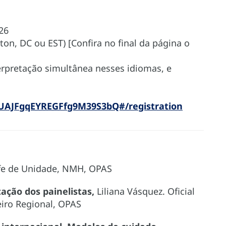
026
ton, DC ou EST) [Confira no final da página o
terpretação simultânea nesses idiomas, e
_UAJFgqEYREGFfg9M39S3bQ#/registration
efe de Unidade, NMH, OPAS
ação dos painelistas,
Liliana Vásquez. Oficial
eiro Regional, OPAS