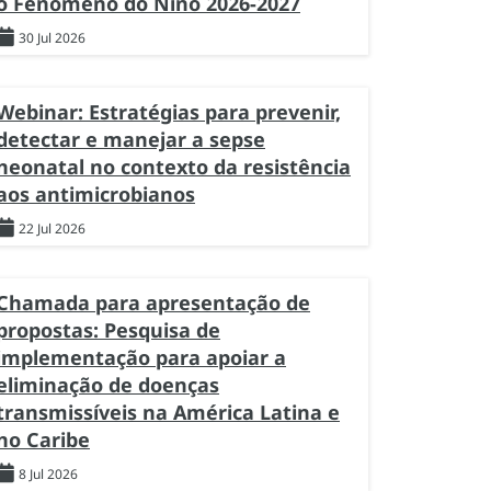
o Fenômeno do Niño 2026-2027
30 Jul 2026
Webinar: Estratégias para prevenir,
detectar e manejar a sepse
neonatal no contexto da resistência
aos antimicrobianos
22 Jul 2026
Chamada para apresentação de
propostas: Pesquisa de
implementação para apoiar a
eliminação de doenças
transmissíveis na América Latina e
no Caribe
8 Jul 2026