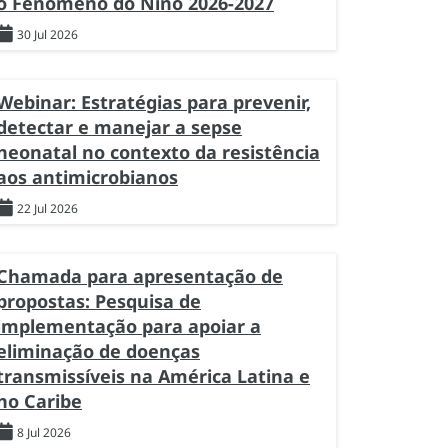
o Fenômeno do Niño 2026-2027
30 Jul 2026
Webinar: Estratégias para prevenir,
detectar e manejar a sepse
neonatal no contexto da resistência
aos antimicrobianos
22 Jul 2026
Chamada para apresentação de
propostas: Pesquisa de
implementação para apoiar a
eliminação de doenças
transmissíveis na América Latina e
no Caribe
8 Jul 2026