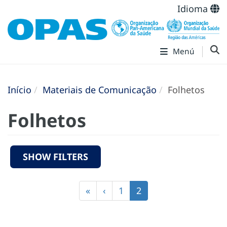
Idioma
Menú
Início
Materiais de Comunicação
Folhetos
Folhetos
SHOW FILTERS
Paginação
Primeira
«
Página
‹
Página
1
Página
2
página
anterior
atual