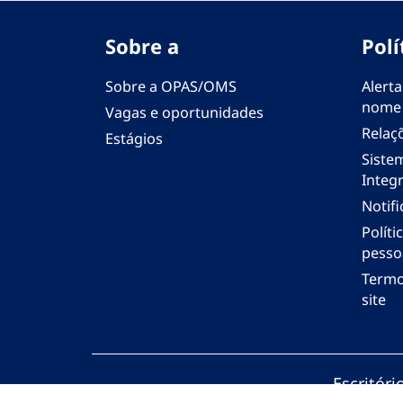
Sobre a
Polí
Sobre a OPAS/OMS
Alerta
nome
Vagas e oportunidades
Relaç
Estágios
Siste
Integr
Notif
Polít
pesso
Termo
site
Escritór