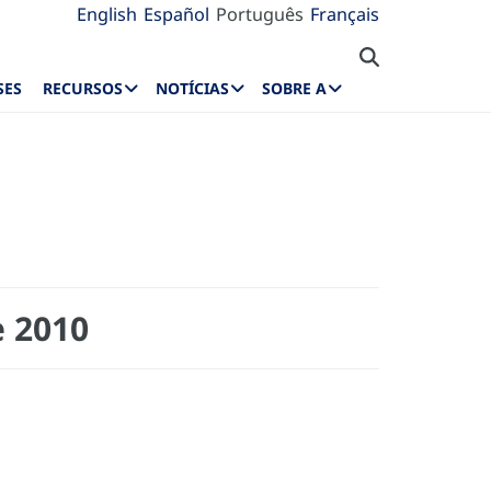
English
Español
Português
Français
SES
RECURSOS
NOTÍCIAS
SOBRE A
e 2010