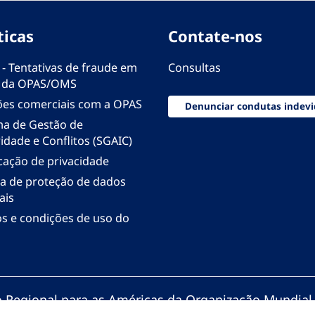
ticas
Contate-nos
 - Tentativas de fraude em
Consultas
 da OPAS/OMS
ões comerciais com a OPAS
Denunciar condutas indevi
ma de Gestão de
idade e Conflitos (SGAIC)
icação de privacidade
ica de proteção de dados
ais
s e condições de uso do
io Regional para as Américas da Organização Mundial