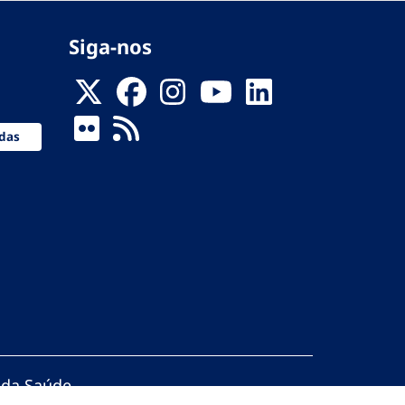
Siga-nos
das
 da Saúde