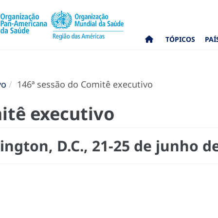
TÓPICOS
PAÍ
vo
146ª sessão do Comitê executivo
itê executivo
ngton, D.C., 21-25 de junho d