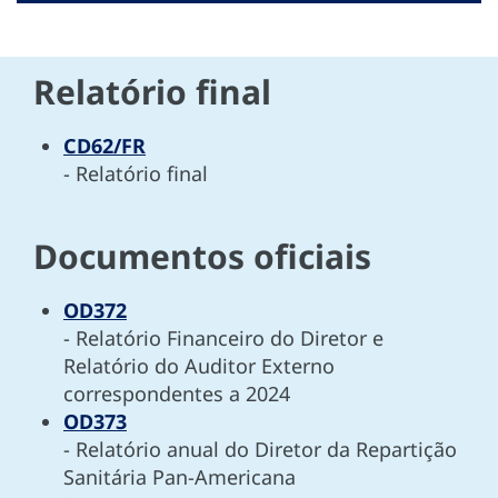
DOCUMENTOS DE INFORMAÇÃO
DOCUMENTOS DE TRABALHO
DOCUMENTOS DIVERSOS
DOCUMENTOS OFICIAIS
RELATÓRIO FINAL
RESOLUÇÕES
Relatório final
CD62/FR
- Relatório final
Documentos oficiais
OD372
- Relatório Financeiro do Diretor e
Relatório do Auditor Externo
correspondentes a 2024
OD373
- Relatório anual do Diretor da Repartição
Sanitária Pan-Americana