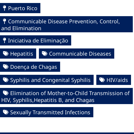
Puerto Rico
Communicable Disease Prevention, Control,
and Elimination
Iniciativa de Eliminação
Hepatitis
Communicable Diseases
Doença de Chagas
Syphilis and Congenital Syphilis
HIV/aids
Elimination of Mother-to-Child Transmission of
HIV, Syphilis,Hepatitis B, and Chagas
Sexually Transmitted Infections