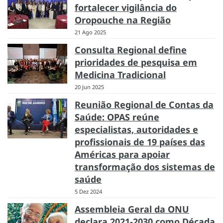
fortalecer vigilância do
Oropouche na Região
21 Ago 2025
Consulta Regional define
prioridades de pesquisa em
Medicina Tradicional
20 Jun 2025
Reunião Regional de Contas da
Saúde: OPAS reúne
especialistas, autoridades e
profissionais de 19 países das
Américas para apoiar
transformação dos sistemas de
saúde
5 Dez 2024
Assembleia Geral da ONU
declara 2021-2030 como Década