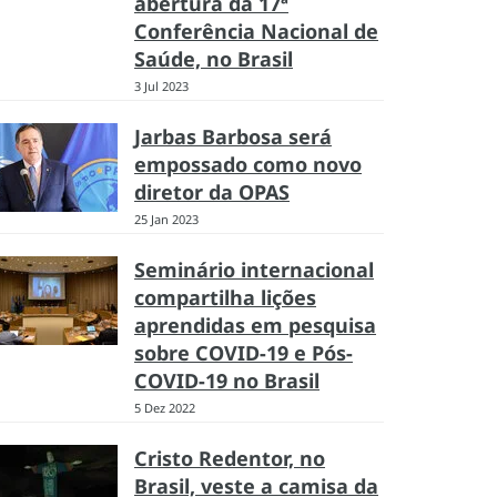
abertura da 17ª
Conferência Nacional de
Saúde, no Brasil
3 Jul 2023
Jarbas Barbosa será
empossado como novo
diretor da OPAS
25 Jan 2023
Seminário internacional
compartilha lições
aprendidas em pesquisa
sobre COVID-19 e Pós-
COVID-19 no Brasil
5 Dez 2022
Cristo Redentor, no
Brasil, veste a camisa da