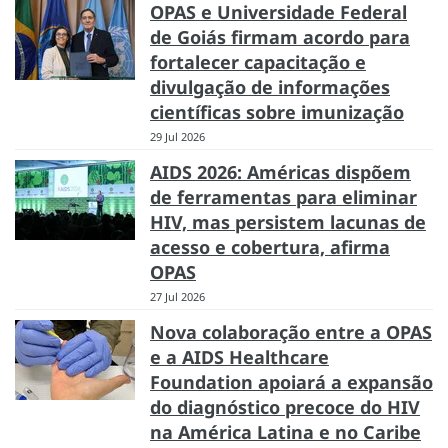
OPAS e Universidade Federal
de Goiás firmam acordo para
fortalecer capacitação e
divulgação de informações
científicas sobre imunização
29 Jul 2026
AIDS 2026: Américas dispõem
de ferramentas para eliminar
HIV, mas persistem lacunas de
acesso e cobertura, afirma
OPAS
27 Jul 2026
Nova colaboração entre a OPAS
e a AIDS Healthcare
Foundation apoiará a expansão
do diagnóstico precoce do HIV
na América Latina e no Caribe