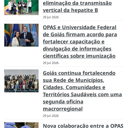
eliminação da transmissão
vertical da hepatite B
29 Jul 2026
OPAS e Universidade Federal
de Goiás firmam acordo para
fortalecer capacitação e
divulgação de informações
científicas sobre imunização
29 Jul 2026
Goiás continua fortalecendo
sua Rede de Municípios,
Cidades, Comunidades e
Territórios Saudáveis com uma
segunda oficina
macrorregional
29 Jul 2026
Nova colaboração entre a OPAS