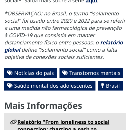
social*. Saiba mais sobre a série
aqui
.
*OBSERVAÇÃO: no Brasil, o termo “isolamento
social” foi usado entre 2020 e 2022 para se referir
a uma medida não farmacológica de prevenção
à COVID-19 que consistia em manter
distanciamento físico entre pessoas; o
relatório
global
define “isolamento social” como a falta
objetiva de conexões sociais suficientes.
Notícias do país
Transtornos mentais
Saúde mental dos adolescentes
Brasil
Mais Informações
Relatório "From loneliness to social
connection: charting a path to