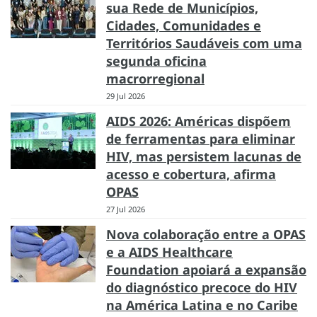
sua Rede de Municípios,
Cidades, Comunidades e
Territórios Saudáveis com uma
segunda oficina
macrorregional
29 Jul 2026
AIDS 2026: Américas dispõem
de ferramentas para eliminar
HIV, mas persistem lacunas de
acesso e cobertura, afirma
OPAS
27 Jul 2026
Nova colaboração entre a OPAS
e a AIDS Healthcare
Foundation apoiará a expansão
do diagnóstico precoce do HIV
na América Latina e no Caribe