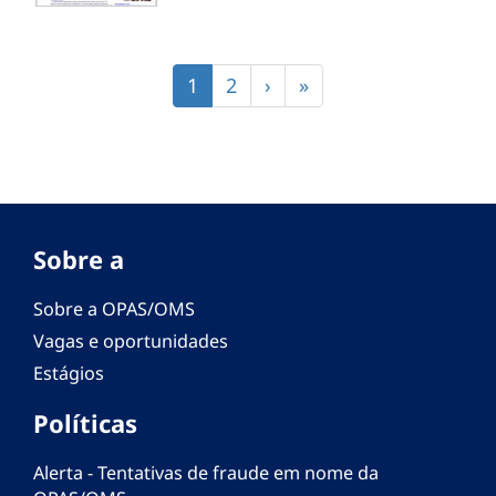
Paginação
Página
1
Página
2
Próxima
›
Última
»
atual
página
página
Sobre a
Sobre a OPAS/OMS
Vagas e oportunidades
Estágios
Políticas
Alerta - Tentativas de fraude em nome da