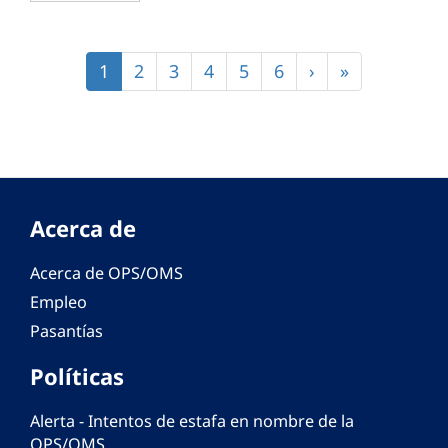
Paginación
Página
1
Página
2
Página
3
Página
4
Página
5
Página
6
Siguiente
›
Última
»
actual
página
página
Acerca de
Acerca de OPS/OMS
Empleo
Pasantías
Políticas
Alerta - Intentos de estafa en nombre de la
OPS/OMS