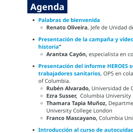
Agenda
Palabras de bienvenida
Renato Oliveira
, Jefe de Unidad 
Presentación de la campaña y víde
historia
”
Arantxa Cayón,
especialista en 
Presentación del informe HEROES so
trabajadores sanitario
s
, OPS en col
of Columbia.
Rubén Alvarado,
Universidad de C
Ezra Susser,
Columbia University
Thamara Tapia Muñoz,
Departmen
University College London
Franco Mascayano,
Columbia Uni
Introducción al curso de autocuida