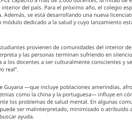
CPCE capacitó a más de 2.000 docentes, la mitad de e
 interior del país. Para el próximo año, el colegio es
. Además, se está desarrollando una nueva licenciat
un módulo dedicado a la salud y cuyo lanzamiento est
tudiantes provienen de comunidades del interior de
rpreta y las personas terminan sufriendo en silenci
 a los docentes a ser culturalmente conscientes y se
o real”.
 de Guyana —que incluye poblaciones amerindias, afr
etnias como la china y la portuguesa— influye en c
nte los problemas de salud mental. En algunas comu
puede ser malinterpretado, minimizado o atribuido a 
 buscar ayuda.