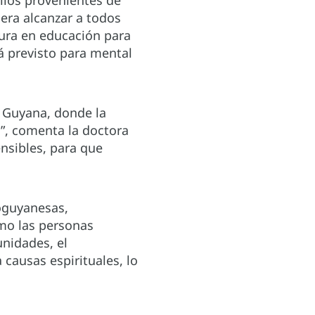
llos provenientes de
pera alcanzar a todos
ura en educación para
á previsto para mental
 Guyana, donde la
o”, comenta la doctora
nsibles, para que
oguyanesas,
ómo las personas
nidades, el
causas espirituales, lo