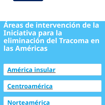
Áreas de intervención de la
Iniciativa para la
eliminación del Tracoma en
las Américas
América insular
Centroamérica
Norteamérica