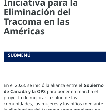
Iniciativa para la
Eliminación del
Tracoma en las
Américas
SUBMENÚ
ÁREAS DE INTERVENCIÓN
HOJAS INFORMATIVAS
INTRODUCCIÓN
DESTACADOS
RESUMEN
ENLACES
En el 2023, se inició la alianza entre el
Gobierno
de Canadá y la OPS
para poner en marcha el
proyecto de mejorar la salud de las
comunidades, las mujeres y los niños mediante
la eliminación del tracoma como problema de