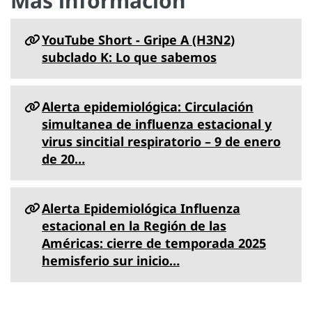
Más información
YouTube Short - Gripe A (H3N2)
subclado K: Lo que sabemos
Alerta epidemiológica: Circulación
simultanea de influenza estacional y
virus sincitial respiratorio – 9 de enero
de 20…
Alerta Epidemiológica Influenza
estacional en la Región de las
Américas: cierre de temporada 2025
hemisferio sur inicio…