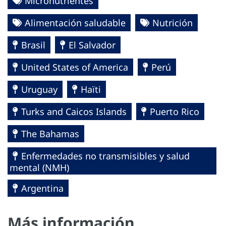
Micronutrientes
Alimentación saludable
Nutrición
Brasil
El Salvador
United States of America
Perú
Uruguay
Haïti
Turks and Caicos Islands
Puerto Rico
The Bahamas
Enfermedades no transmisibles y salud
mental (NMH)
Argentina
Más información