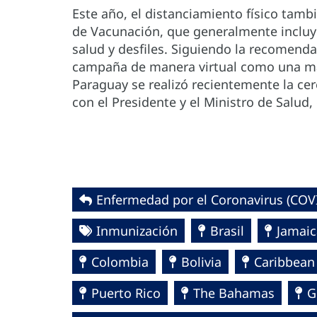
Este año, el distanciamiento físico tam
de Vacunación, que generalmente incluy
salud y desfiles. Siguiendo la recomenda
campaña de manera virtual como una man
Paraguay se realizó recientemente la c
con el Presidente y el Ministro de Salud,
Enfermedad por el Coronavirus ‎‎(COVI
Inmunización
Brasil
Jamaic
Colombia
Bolivia
Caribbean
Puerto Rico
The Bahamas
G