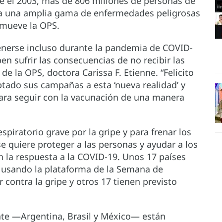
e el 2003, más de 806 millones de personas de
ra una amplia gama de enfermedades peligrosas
romueve la OPS.
enerse incluso durante la pandemia de COVID-
n sufrir las consecuencias de no recibir las
de la OPS, doctora Carissa F. Etienne. “Felicito
ptado sus campañas a esta ‘nueva realidad’ y
ara seguir con la vacunación de una manera
piratorio grave por la gripe y para frenar los
e quiere proteger a las personas y ayudar a los
n la respuesta a la COVID-19. Unos 17 países
 usando la plataforma de la Semana de
contra la gripe y otros 17 tienen previsto
ente —Argentina, Brasil y México— están