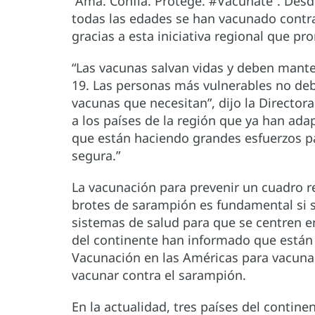
“Ama. Confía. Protege. #Vacúnate”. Desd
todas las edades se han vacunado cont
gracias a esta iniciativa regional que p
“Las vacunas salvan vidas y deben mant
19. Las personas más vulnerables no debe
vacunas que necesitan”, dijo la Directora 
a los países de la región que ya han ada
que están haciendo grandes esfuerzos p
segura.”
La vacunación para prevenir un cuadro res
brotes de sarampión es fundamental si s
sistemas de salud para que se centren e
del continente han informado que están
Vacunación en las Américas para vacunar 
vacunar contra el sarampión.
En la actualidad, tres países del contin