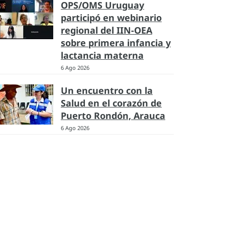
OPS/OMS Uruguay
participó en webinario
regional del IIN-OEA
sobre primera infancia y
lactancia materna
6 Ago 2026
Un encuentro con la
Salud en el corazón de
Puerto Rondón, Arauca
6 Ago 2026