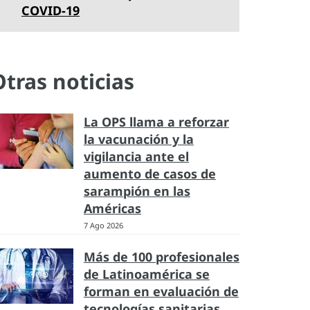
COVID-19
Otras noticias
La OPS llama a reforzar
la vacunación y la
vigilancia ante el
aumento de casos de
sarampión en las
Américas
7 Ago 2026
Más de 100 profesionales
de Latinoamérica se
forman en evaluación de
tecnologías sanitarias