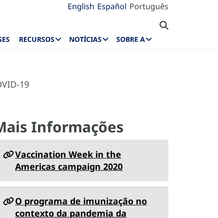
English
Español
Português
SES
RECURSOS
NOTÍCIAS
SOBRE A
OVID-19
Mais Informações
Vaccination Week in the
Americas campaign 2020
O programa de imunização no
contexto da pandemia da