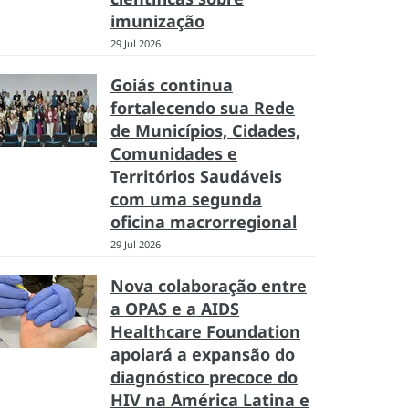
imunização
29 Jul 2026
Goiás continua
fortalecendo sua Rede
de Municípios, Cidades,
Comunidades e
Territórios Saudáveis
com uma segunda
oficina macrorregional
29 Jul 2026
Nova colaboração entre
a OPAS e a AIDS
Healthcare Foundation
apoiará a expansão do
diagnóstico precoce do
HIV na América Latina e