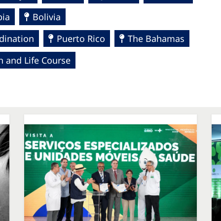
ia
Bolivia
dination
Puerto Rico
The Bahamas
n and Life Course