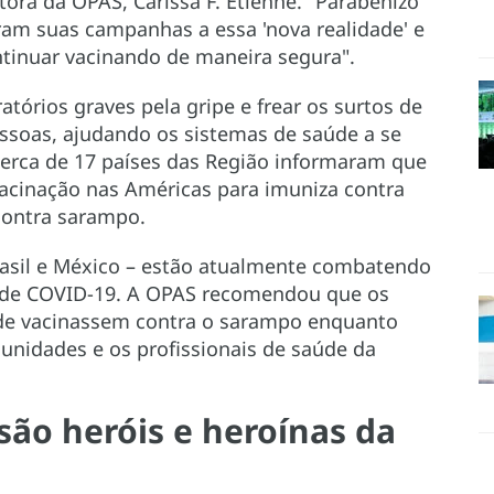
etora da OPAS, Carissa F. Etienne. "Parabenizo
ram suas campanhas a essa 'nova realidade' e
ntinuar vacinando de maneira segura".
atórios graves pela gripe e frear os surtos de
essoas, ajudando os sistemas de saúde a se
erca de 17 países das Região informaram que
acinação nas Américas para imuniza contra
 contra sarampo.
Brasil e México – estão atualmente combatendo
 de COVID-19. A OPAS recomendou que os
úde vacinassem contra o sarampo enquanto
nidades e os profissionais de saúde da
são heróis e heroínas da