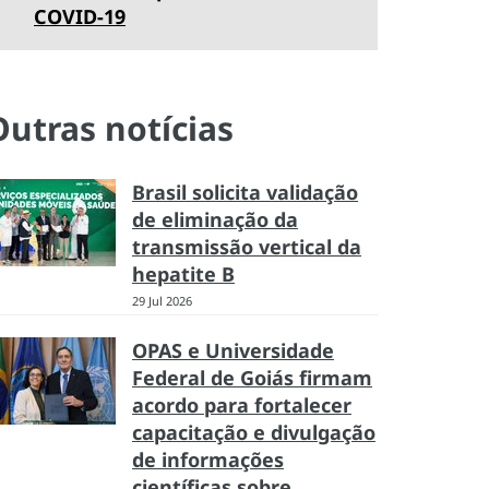
COVID-19
Outras notícias
Brasil solicita validação
de eliminação da
transmissão vertical da
hepatite B
29 Jul 2026
OPAS e Universidade
Federal de Goiás firmam
acordo para fortalecer
capacitação e divulgação
de informações
científicas sobre