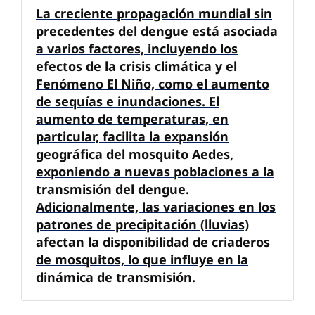
La creciente propagación mundial sin
precedentes del dengue está asociada
a varios factores, incluyendo los
efectos de la crisis climática y el
Fenómeno El Niño, como el aumento
de sequías e inundaciones. El
aumento de temperaturas, en
particular, facilita la expansión
geográfica del mosquito Aedes,
exponiendo a nuevas poblaciones a la
transmisión del dengue.
Adicionalmente, las variaciones en los
patrones de precipitación (lluvias)
afectan la disponibilidad de criaderos
de mosquitos, lo que influye en la
dinámica de transmisión.