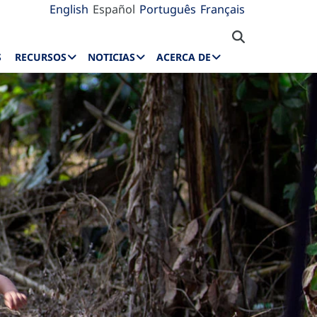
English
Español
Português
Français
S
RECURSOS
NOTICIAS
ACERCA DE