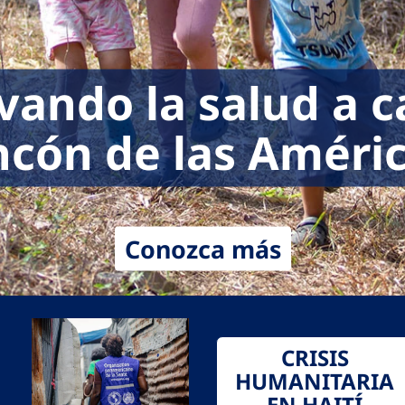
vando la salud a 
ncón de las Améri
Conozca más
CRISIS
HUMANITARIA
EN HAITÍ