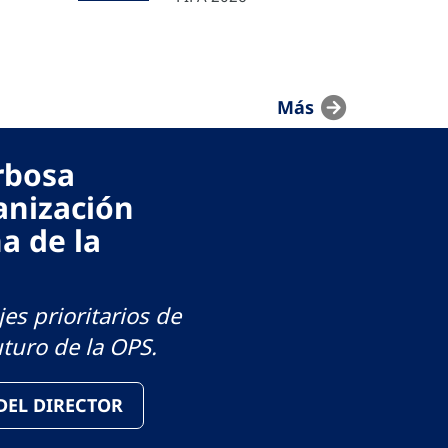
Más
arbosa
anización
a de la
es prioritarios de
uturo de la OPS.
 DEL DIRECTOR