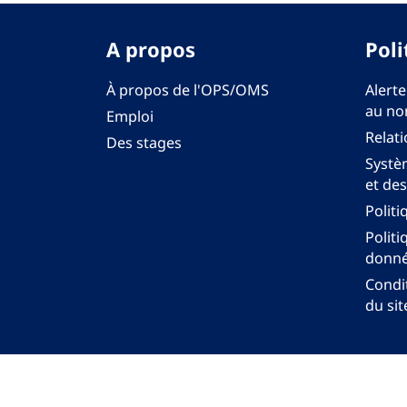
A propos
Poli
À propos de l'OPS/OMS
Alerte
au no
Emploi
Relati
Des stages
Systèm
et des
Politi
Politi
donné
Condit
du sit
Bureau régi