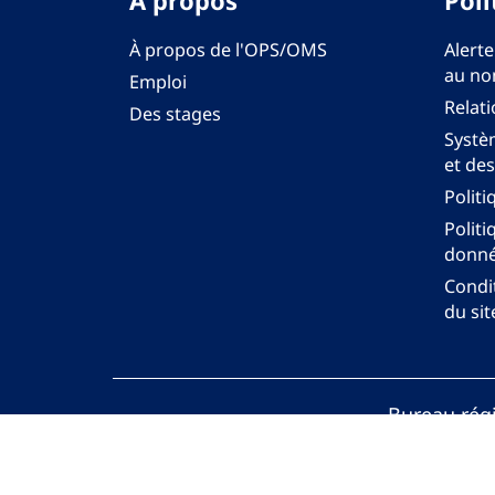
A propos
Poli
À propos de l'OPS/OMS
Alerte
au no
Emploi
Relati
Des stages
Systèm
et des
Politi
Politi
donné
Condit
du sit
Bureau régi
© Org