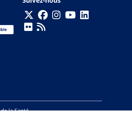
Suivez-nous
ible
 de la Santé
ervés.