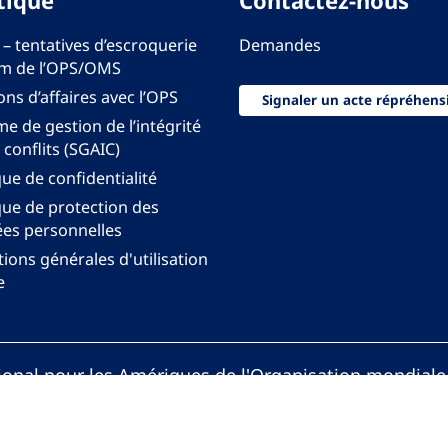
tique
Contactez-nous
 – tentatives d’escroquerie
Demandes
m de l’OPS/OMS
ons d’affaires avec l’OPS
Signaler un acte répréhens
e de gestion de l’intégrité
 conflits (SGAIC)
que de confidentialité
que de protection des
es personnelles
ions générales d'utilisation
e
onal pour les Amériques de l'Organisation mondiale
anisation Panaméricaine de la Santé. Tous droits rés