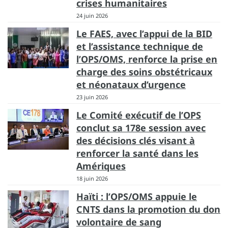
crises humanitaires
24 juin 2026
Le FAES, avec l’appui de la BID
et l’assistance technique de
l’OPS/OMS, renforce la prise en
charge des soins obstétricaux
et néonataux d’urgence
23 juin 2026
Le Comité exécutif de l’OPS
conclut sa 178e session avec
des décisions clés visant à
renforcer la santé dans les
Amériques
18 juin 2026
Haïti : l’OPS/OMS appuie le
CNTS dans la promotion du don
volontaire de sang