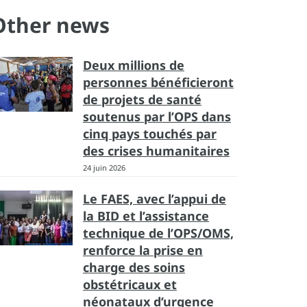
Other news
Deux millions de
personnes bénéficieront
de projets de santé
soutenus par l’OPS dans
cinq pays touchés par
des crises humanitaires
24 juin 2026
Le FAES, avec l’appui de
la BID et l’assistance
technique de l’OPS/OMS,
renforce la prise en
charge des soins
obstétricaux et
néonataux d’urgence