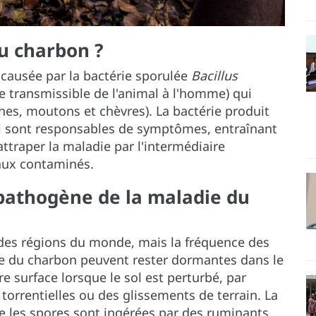
u charbon ?
 causée par la bactérie sporulée
Bacillus
ie transmissible de l'animal à l'homme) qui
es, moutons et chèvres). La bactérie produit
i sont responsables de symptômes, entraînant
ttraper la maladie par l'intermédiaire
aux contaminés.
 pathogène de la maladie du
 des régions du monde, mais la fréquence des
ie du charbon peuvent rester dormantes dans le
e surface lorsque le sol est perturbé, par
torrentielles ou des glissements de terrain. La
 les spores sont ingérées par des ruminants