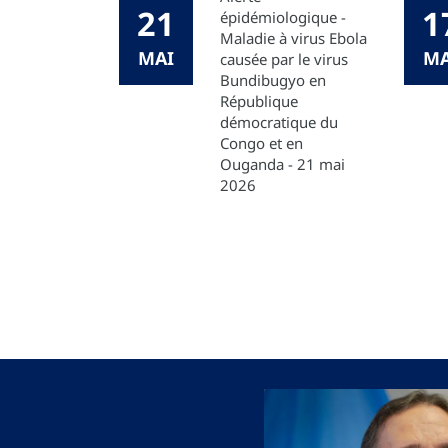
21
1
épidémiologique -
Maladie à virus Ebola
MAI
MA
causée par le virus
Bundibugyo en
République
démocratique du
Congo et en
Ouganda - 21 mai
2026