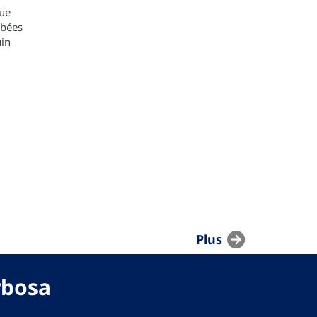
ue
mbées
uin
Plus
rbosa