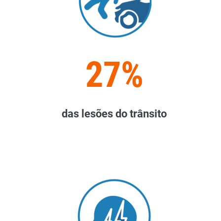
27%
das lesões do trânsito