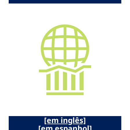
[em inglês]
[em espanhol]