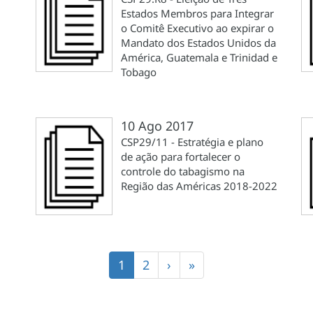
Estados Membros para Integrar
o Comitê Executivo ao expirar o
Mandato dos Estados Unidos da
América, Guatemala e Trinidad e
Tobago
10 Ago 2017
CSP29/11 - Estratégia e plano
de ação para fortalecer o
controle do tabagismo na
Região das Américas 2018-2022
Página
1
Página
2
Próxima
›
Última
»
atual
página
página