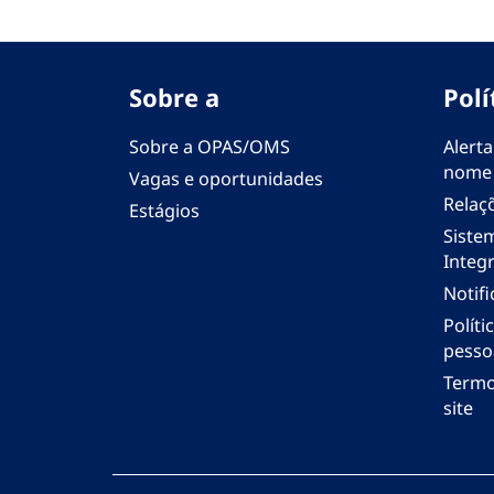
Sobre a
Polí
Sobre a OPAS/OMS
Alerta
nome
Vagas e oportunidades
Relaç
Estágios
Siste
Integr
Notif
Polít
pesso
Termo
site