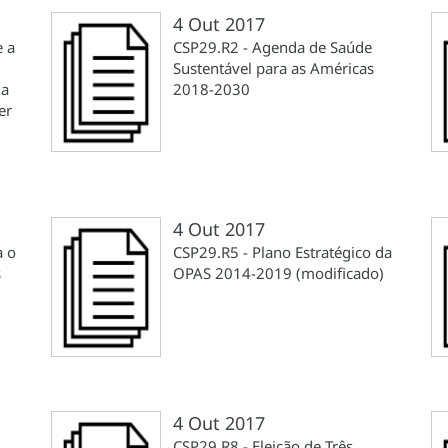
4 Out 2017
e a
CSP29.R2 - Agenda de Saúde
Sustentável para as Américas
da
2018-2030
er
4 Out 2017
a o
CSP29.R5 - Plano Estratégico da
s
OPAS 2014-2019 (modificado)
4 Out 2017
CSP29.R8 - Eleição de Três