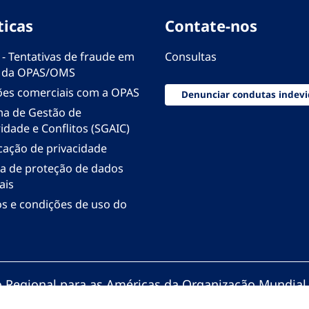
ticas
Contate-nos
 - Tentativas de fraude em
Consultas
 da OPAS/OMS
ões comerciais com a OPAS
Denunciar condutas indevi
ma de Gestão de
idade e Conflitos (SGAIC)
icação de privacidade
ica de proteção de dados
ais
s e condições de uso do
io Regional para as Américas da Organização Mundial