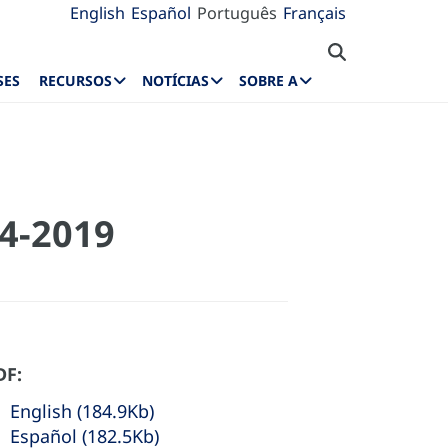
English
Español
Português
Français
SES
RECURSOS
NOTÍCIAS
SOBRE A
14-2019
DF:
English (184.9Kb)
Español (182.5Kb)