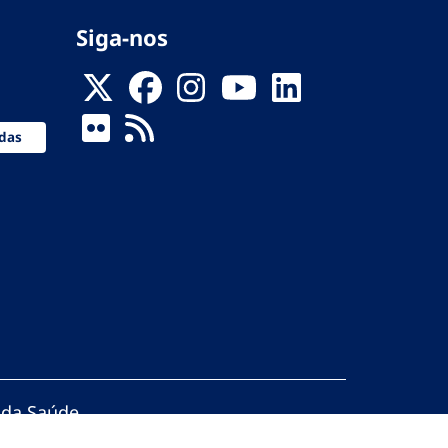
Siga-nos
das
 da Saúde