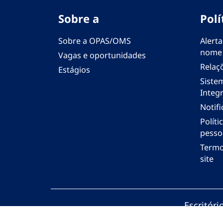
Sobre a
Polí
Sobre a OPAS/OMS
Alerta
nome
Vagas e oportunidades
Relaç
Estágios
Siste
Integr
Notif
Polít
pesso
Termo
site
Escritór