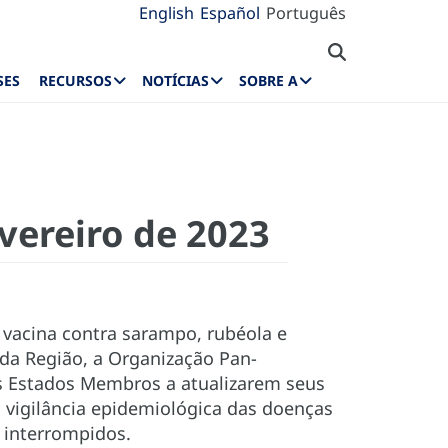
English
Español
Português
SES
RECURSOS
NOTÍCIAS
SOBRE A
evereiro de 2023
 vacina contra sarampo, rubéola e
a Região, a Organização Pan-
s Estados Membros a atualizarem seus
a vigilância epidemiológica das doenças
r interrompidos.